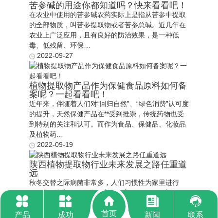
苦参碱的用途你都知道吗？快来看看吧！
在农业中使用的苦参碱农药实际上是指从苦参中提取
的全部物质，叫苦参提取物或者苦参总碱。近几年在
农业上广泛应用，且有良好的防治效果，是一种低
毒、低残留、环保…
2022-09-27
植物提取物产品作为保健食品原料如何备
案呢？一起看看吧！
近年来，伴随着人们对“回归自然”、“绿色消费”认可度
的提升，天然保健产品在**受到推崇，传统药物也受
到特别的关注和认可。而作为食品、保健品、化妆品
及植物药…
2022-09-19
陕西植物提取物行业未来发展之路任重道
远
秋冬交替之际病菌非常多，人们习惯性为家里进行
**，以预防家人的身体健康。但家里如果有了宠物，
它们的身上难免会携带各种病毒、病菌，或感染人
首页
体，此时就得用**水…
产品
成功
新闻
联系