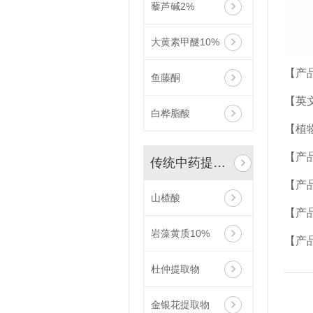
藜芦碱2%
大黄素甲醚10%
【产
鱼藤酮
【英文名
白桦脂酸
【植物来
【产品
传统中药提取物
【产
山楂酸
【产
岩藻黄质10%
【产
杜仲提取物
金银花提取物