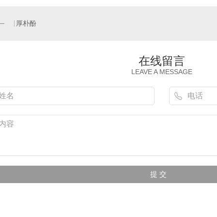
厚朴酚
在线留言
LEAVE A MESSAGE
汉防己甲素
白柳树皮提取物
水杨苷