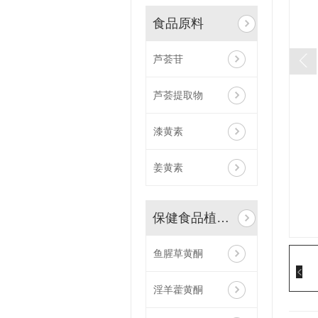
食品原料
芦荟苷
芦荟提取物
漆黄素
姜黄素
保健食品植物原料
鱼腥草黄酮
淫羊藿黄酮