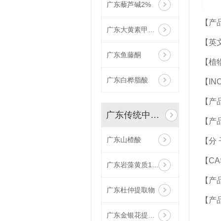
广东藜芦碱2%
【产
广东大黄素甲醚10%
【英文名
广东鱼藤酮
【植
广东白桦脂酸
【IN
【产品
广东传统中药提取物
【产
广东山楂酸
【分 
【CAS
广东岩藻黄质10%
【产
广东杜仲提取物
【产
广东金银花提取物