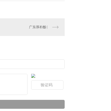
广东厚朴酚