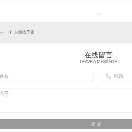
广东倒捻子素
在线留言
LEAVE A MESSAGE
东汉防己甲素
广东白柳树皮提取物
广东水杨苷