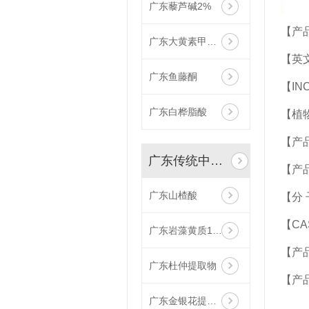
广东藜芦碱2%
【产
广东大黄素甲醚10%
【英文
广东鱼藤酮
【INC
广东白桦脂酸
【植
【产品
广东传统中药提取物
【产
广东山楂酸
【分 
【CAS
广东岩藻黄质10%
【产品
广东杜仲提取物
【产
广东金银花提取物