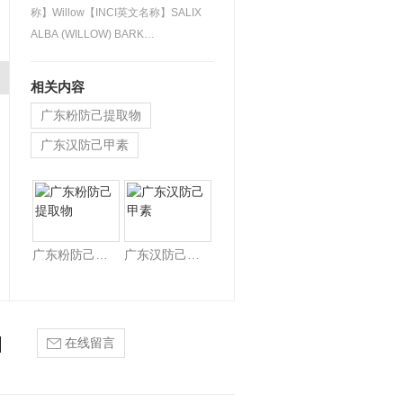
称】Willow【INCI英文名称】SALIX
ALBA (WILLOW) BARK
EXTRACT【植物来源】为柳科植物垂
柳的树…
相关内容
广东粉防己提取物
广东汉防己甲素
广东白柳树皮提取物
广东粉防己提取物
广东汉防己甲素
在线留言